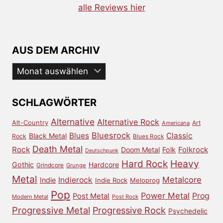
alle Reviews hier
AUS DEM ARCHIV
Aus
dem
Archiv
SCHLAGWÖRTER
Alternative
Alternative Rock
Alt-Country
Art
Americana
Bluesrock
Blues
Classic
Black Metal
Rock
Blues Rock
Death Metal
Rock
Doom Metal
Folk
Folkrock
Deutschpunk
Heavy
Hard Rock
Gothic
Hardcore
Grindcore
Grunge
Metal
Metalcore
Indierock
Indie
Indie Rock
Meloprog
Pop
Power Metal
Prog
Post Metal
Modern Metal
Post Rock
Progressive Metal
Progressive Rock
Psychedelic