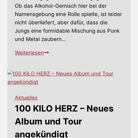
Ob das Alkohol-Gemisch hier bei der
Namensgebung eine Rolle spielte, ist leider
nicht überliefert, aber dafür, dass die
Jungs eine formidable Mischung aus Punk
und Metal zaubern…
LÜT
Weiterlesen
feat.
BELA
B.
–
Gemeinsache
Aktuelles
Sache
100 KILO HERZ – Neues
(UPDATE:
Album
Album und Tour
kommt!)
angekündigt