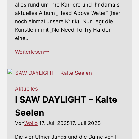
alles rund um ihre Karriere und ihr damals
aktuelles Album „Head Above Water“ (hier
noch einmal unsere Kritik). Nun legt die
Künstlerin mit „No Need To Try Harder“
eine…
LAURA
Weiterlesen
COX
–
Keinen
Grund,
Aktuelles
es
I SAW DAYLIGHT – Kalte
härter
zu
Seelen
versuchen
Von
Wollo
17. Juli 2025
17. Juli 2025
Die vier Ulmer Jungs und die Dame von I