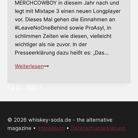
MERCHCOWBOY in diesem Jahr nach und
legt mit Mixtape 3 einen neuen Longplayer
vor. Dieses Mal gehen die Einnahmen an
#LeaveNoOneBehind sowie ProAsyl, in
schlimmen Zeiten wie diesen, vielleicht
wichtiger als nie zuvor. In der
Presseerklärung dazu heißt es: „Das…
MERCHCOWBOY
Weiterlesen
–
Niemanden
Nächste
Seitennavigation
1
2
3
…
331
zurück
Seite
lassen-
Benefiz-
Sampler
© 2026 whiskey-soda.de - the alternative
in
magazine •
Impressum
•
Datenschutzerklärung
dritter