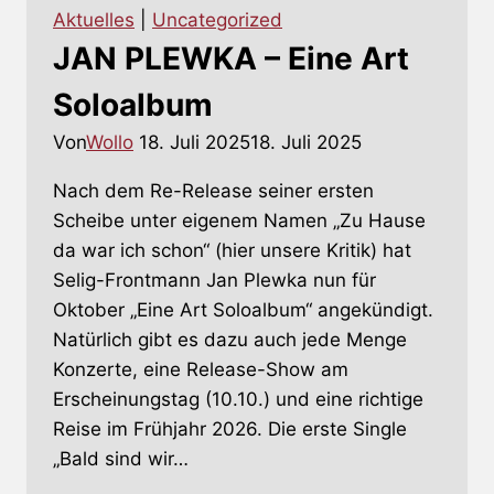
und
Aktuelles
|
Uncategorized
Tour
JAN PLEWKA – Eine Art
angekündigt
Soloalbum
Von
Wollo
18. Juli 2025
18. Juli 2025
Nach dem Re-Release seiner ersten
Scheibe unter eigenem Namen „Zu Hause
da war ich schon“ (hier unsere Kritik) hat
Selig-Frontmann Jan Plewka nun für
Oktober „Eine Art Soloalbum“ angekündigt.
Natürlich gibt es dazu auch jede Menge
Konzerte, eine Release-Show am
Erscheinungstag (10.10.) und eine richtige
Reise im Frühjahr 2026. Die erste Single
„Bald sind wir…