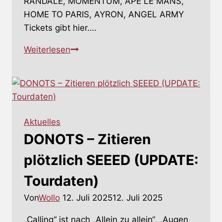
RANDALE, MOMENTUM, APE LE MANS,
HOME TO PARIS, AYRON, ANGEL ARMY
Tickets gibt hier….
LAST
Weiterlesen
CHANCE
TO
DANCE
–
Freibad-
Aktuelles
Festival
DONOTS – Zitieren
im
Münsterland
plötzlich SEEED (UPDATE:
Tourdaten)
Von
Wollo
12. Juli 2025
12. Juli 2025
„Calling“ ist nach „Allein zu allein“, „Augen