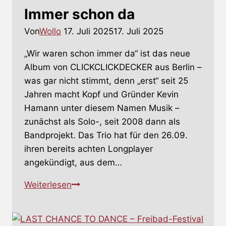
Immer schon da
Von
Wollo
17. Juli 2025
17. Juli 2025
„Wir waren schon immer da“ ist das neue
Album von CLICKCLICKDECKER aus Berlin –
was gar nicht stimmt, denn „erst“ seit 25
Jahren macht Kopf und Gründer Kevin
Hamann unter diesem Namen Musik –
zunächst als Solo-, seit 2008 dann als
Bandprojekt. Das Trio hat für den 26.09.
ihren bereits achten Longplayer
angekündigt, aus dem…
CLICKCLICKDECKER
Weiterlesen
–
Immer
schon