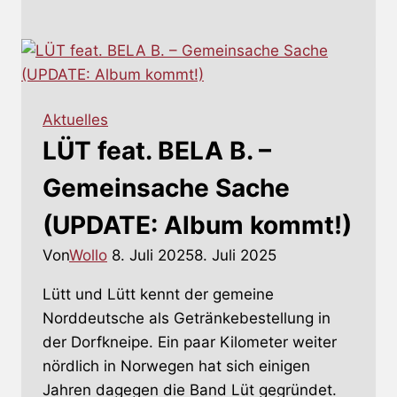
ALFANDARI
&
THE
RUNNING
DUCKS
Aktuelles
–
LÜT feat. BELA B. –
Debüt
kommt
Gemeinsache Sache
bald
(UPDATE: Album kommt!)
Von
Wollo
8. Juli 2025
8. Juli 2025
Lütt und Lütt kennt der gemeine
Norddeutsche als Getränkebestellung in
der Dorfkneipe. Ein paar Kilometer weiter
nördlich in Norwegen hat sich einigen
Jahren dagegen die Band Lüt gegründet.