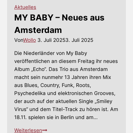
Neues
Aktuelles
Album
MY BABY – Neues aus
und
Tour
Amsterdam
angekündigt
Von
Wollo
3. Juli 2025
3. Juli 2025
Die Niederländer von My Baby
veröffentlichen an diesem Freitag ihr neues
Album „Echo“. Das Trio aus Amsterdam
macht sein nunmehr 13 Jahren ihren Mix
aus Blues, Country, Funk, Roots,
Psychedelika und elektronischen Grooves,
der auch auf der aktuellen Single „Smiley
Virus“ und dem Titel-Track zu hören ist. Am
18.11. spielen sie in Berlin und am…
MY
Weiterlesen