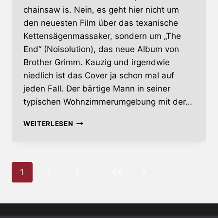
chainsaw is. Nein, es geht hier nicht um
den neuesten Film über das texanische
Kettensägenmassaker, sondern um „The
End“ (Noisolution), das neue Album von
Brother Grimm. Kauzig und irgendwie
niedlich ist das Cover ja schon mal auf
jeden Fall. Der bärtige Mann in seiner
typischen Wohnzimmerumgebung mit der…
BROTHER
WEITERLESEN
GRIMM
–
THE
END
Seitennavigation
Nächste
1
2
3
…
64
Seite