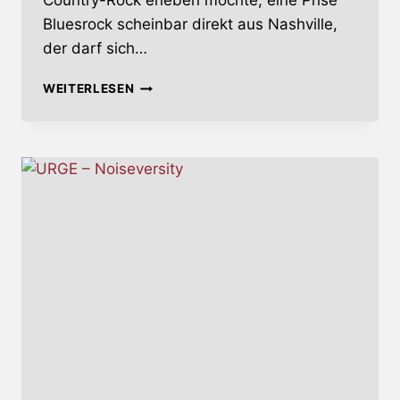
Country-Rock erleben möchte, eine Prise
Bluesrock scheinbar direkt aus Nashville,
der darf sich…
INGVAY
WEITERLESEN
–
ONE
MAGIC
MILE