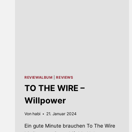
IN
MÜNSTER
(UPDATE:
LETZTER
HEADLINER
VERKÜNDET)
REVIEWALBUM
|
REVIEWS
TO THE WIRE –
Willpower
Von
habi
21. Januar 2024
Ein gute Minute brauchen To The Wire