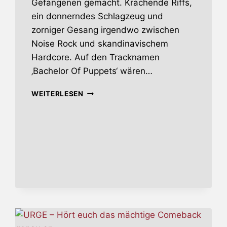
Gefangenen gemacht. Krachende Riffs,
ein donnerndes Schlagzeug und
zorniger Gesang irgendwo zwischen
Noise Rock und skandinavischem
Hardcore. Auf den Tracknamen
‚Bachelor Of Puppets‘ wären…
BARREN
WEITERLESEN
WOMB
–
CHEMICAL
TARDIGRADE