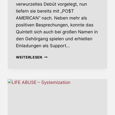
verwurzeltes Debüt vorgelegt, nun
liefern sie bereits mit „PO$T
AMERICAN“ nach. Neben mehr als
positiven Besprechungen, konnte das
Quintett sich auch bei großen Namen in
den Gehörgang spielen und erhielten
Einladungen als Support…
DEAD
WEITERLESEN
PIONEERS
–
HARDCORE
IST
NICHT
TOT