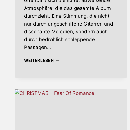
offenbart sich die kalte, abweisende
Atmosphäre, die das gesamte Album
durchzieht. Eine Stimmung, die nicht
nur durch ungeschliffene Gitarren und
dissonante Melodien, sondern auch
durch bedrohlich schleppende
Passagen…
ARV
WEITERLESEN
–
CURSE
&
COURAGE