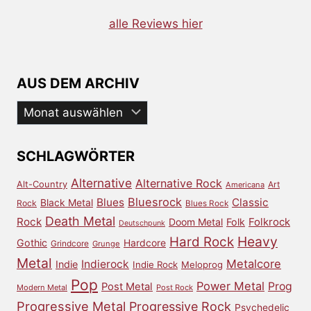
alle Reviews hier
AUS DEM ARCHIV
Aus
dem
Archiv
SCHLAGWÖRTER
Alternative
Alternative Rock
Alt-Country
Art
Americana
Bluesrock
Blues
Classic
Black Metal
Rock
Blues Rock
Death Metal
Rock
Doom Metal
Folk
Folkrock
Deutschpunk
Heavy
Hard Rock
Gothic
Hardcore
Grindcore
Grunge
Metal
Metalcore
Indierock
Indie
Indie Rock
Meloprog
Pop
Power Metal
Prog
Post Metal
Modern Metal
Post Rock
Progressive Metal
Progressive Rock
Psychedelic