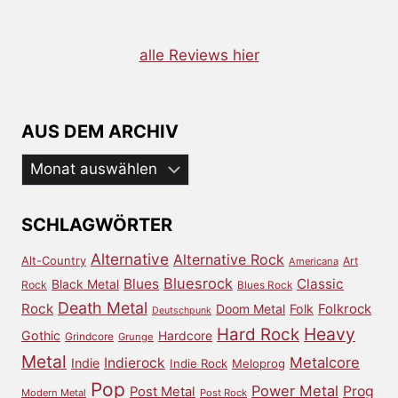
alle Reviews hier
AUS DEM ARCHIV
Aus
dem
Archiv
SCHLAGWÖRTER
Alternative
Alternative Rock
Alt-Country
Art
Americana
Bluesrock
Blues
Classic
Black Metal
Rock
Blues Rock
Death Metal
Rock
Doom Metal
Folk
Folkrock
Deutschpunk
Heavy
Hard Rock
Gothic
Hardcore
Grindcore
Grunge
Metal
Metalcore
Indierock
Indie
Indie Rock
Meloprog
Pop
Power Metal
Prog
Post Metal
Modern Metal
Post Rock