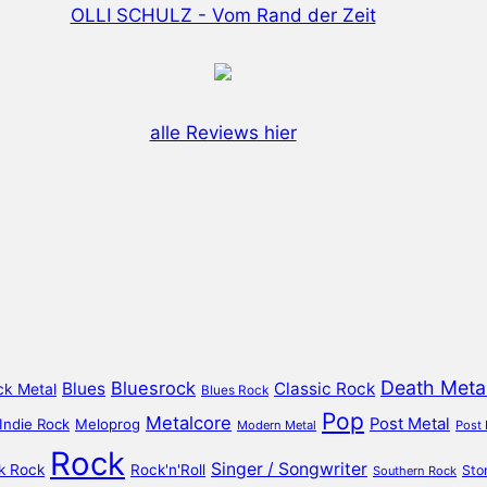
OLLI SCHULZ - Vom Rand der Zeit
alle Reviews hier
Death Meta
Bluesrock
Blues
Classic Rock
ck Metal
Blues Rock
Pop
Metalcore
Post Metal
Indie Rock
Meloprog
Modern Metal
Post
Rock
Singer / Songwriter
k Rock
Rock'n'Roll
Sto
Southern Rock