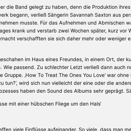
er die Band gelegt zu haben, denn die Produktion ihres 
twerk begann, verließ Sängerin Savannah Saxton aus pe
übernehmen musste. Für das Aufnehmen und Abmischen wa
Tages krank und verstarb zwei Wochen später, kurz vor W
ternacht verschafften sie sich daher mehr oder weniger 
eschahen im Haus eines Freundes, in einem Ort, der kurz
e. Wie passend. Zu schlechter Letzt verließ dann auch n
e Gruppe. ‚How To Treat The Ones You Love‘ war ohne F
u tun?‘, wird sich nun vielleicht der eine oder die ande
zesses haben den Sound des Albums sehr geprägt. Säng
sse mit einer hübschen Fliege um den Hals‘
effen viele Einflüsse aufeinander. So viele, dass man m