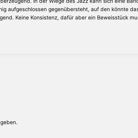
überzeugend. In der Wiege des Jazz kann sich eine Band 
nig aufgeschlossen gegenübersteht, auf den könnte das
olgend. Keine Konsistenz, dafür aber ein Beweisstück mus
ugeben.