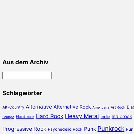
Aus dem Archiv
Aus
dem
Archiv
Schlagwörter
Alternative
Alternative Rock
Bla
Alt-Country
Art Rock
Americana
Heavy Metal
Hard Rock
Indierock
Hardcore
Indie
Grunge
Punkrock
Progressive Rock
Punk
Psychedelic Rock
Pun