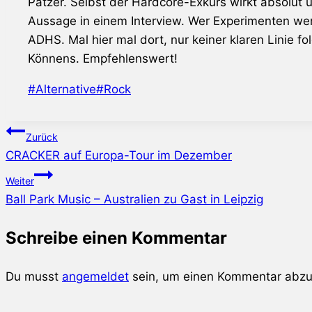
Patzer. Selbst der Hardcore-Exkurs wirkt absolut 
Aussage in einem Interview. Wer Experimenten we
ADHS. Mal hier mal dort, nur keiner klaren Linie f
Könnens. Empfehlenswert!
Schlagworte:
#
Alternative
#
Rock
Beitragsnavigation
Zurück
CRACKER auf Europa-Tour im Dezember
Weiter
Ball Park Music – Australien zu Gast in Leipzig
Schreibe einen Kommentar
Du musst
angemeldet
sein, um einen Kommentar abz