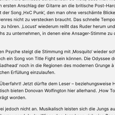
im ersten Anschlag der Gitarre an die britische Post-H
t der Song ‚HxC Punk‘, den man ohne verschämte Blicke 
 Genres nicht zu verstecken braucht. Das schnelle Tem
 zu hören. ‚Locust‘ wiederum reißt das Ruder herum und
chs zu unternehmen, in denen eine Ansager-Stimme zu 
n Psyche steigt die Stimmung mit ‚Mosquito‘ wieder schl
uch ein Song von
Title Fight
sein können. Die Odyssee du
 ‚Sadhead‘ noch in die Regionen des modernen Grunge à
chen Erfüllung einzulaufen.
 Überfahrt! Jetzt dürfte dem Leser – beziehungsweise H
stisch bieten
Donovan Wolfington
hier allerhand. ‚How To
rägt worden.
rei jedoch nicht an. Musikalisch leisten sich die Jung