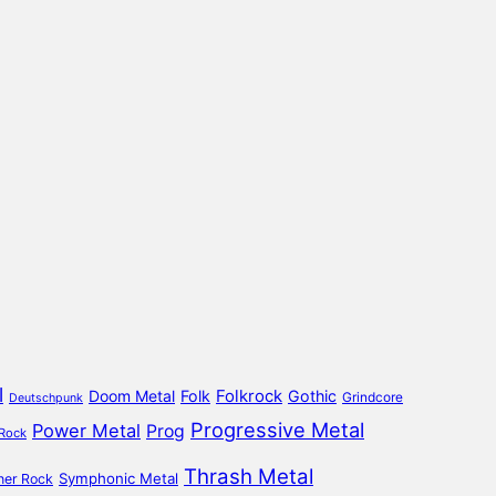
l
Doom Metal
Folk
Folkrock
Gothic
Grindcore
Deutschpunk
Progressive Metal
Power Metal
Prog
 Rock
Thrash Metal
Symphonic Metal
ner Rock