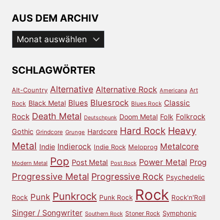
AUS DEM ARCHIV
Aus
dem
Archiv
SCHLAGWÖRTER
Alternative
Alternative Rock
Alt-Country
Art
Americana
Bluesrock
Blues
Classic
Black Metal
Rock
Blues Rock
Death Metal
Rock
Doom Metal
Folk
Folkrock
Deutschpunk
Heavy
Hard Rock
Gothic
Hardcore
Grindcore
Grunge
Metal
Metalcore
Indierock
Indie
Indie Rock
Meloprog
Pop
Power Metal
Prog
Post Metal
Modern Metal
Post Rock
Progressive Metal
Progressive Rock
Psychedelic
Rock
Punkrock
Punk
Rock
Punk Rock
Rock'n'Roll
Singer / Songwriter
Symphonic
Stoner Rock
Southern Rock