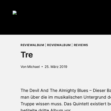
Zum
Inhalt
springen
REVIEWALBUM
|
REVIEWALBUM
|
REVIEWS
Tre
Von
Michael
25. März 2019
The Devil And The Almighty Blues – Dieser B
man über die im musikalischen Untergrund d
Truppe wissen muss. Das Quintett existiert b
betitelte dritte Album vor.