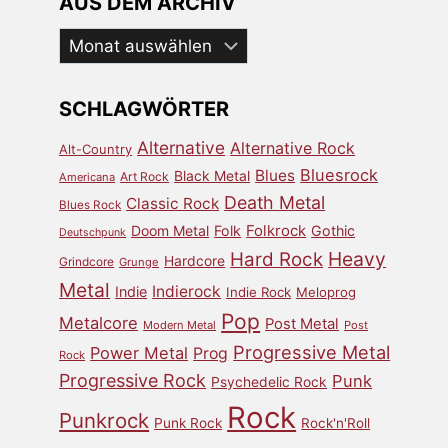
AUS DEM ARCHIV
Aus
dem
Archiv
SCHLAGWÖRTER
Alternative
Alternative Rock
Alt-Country
Bluesrock
Blues
Black Metal
Art Rock
Americana
Death Metal
Classic Rock
Blues Rock
Doom Metal
Folk
Folkrock
Gothic
Deutschpunk
Heavy
Hard Rock
Hardcore
Grindcore
Grunge
Metal
Indierock
Indie
Indie Rock
Meloprog
Pop
Metalcore
Post Metal
Modern Metal
Post
Progressive Metal
Power Metal
Prog
Rock
Progressive Rock
Punk
Psychedelic Rock
Rock
Punkrock
Punk Rock
Rock'n'Roll