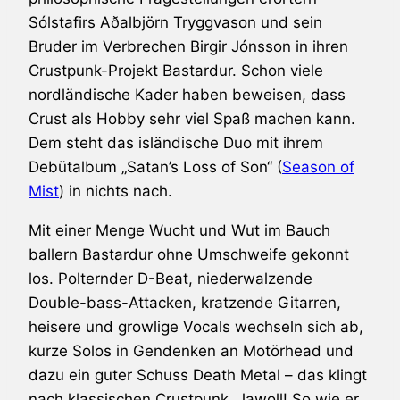
Sólstafirs Aðalbjörn Tryggvason und sein
Bruder im Verbrechen Birgir Jónsson in ihren
Crustpunk-Projekt
Bastardur
. Schon viele
nordländische Kader haben beweisen, dass
Crust als Hobby sehr viel Spaß machen kann.
Dem steht das isländische Duo mit ihrem
Debütalbum „Satan’s Loss of Son“ (
Season of
Mist
) in nichts nach.
Mit einer Menge Wucht und Wut im Bauch
ballern Bastardur ohne Umschweife gekonnt
los. Polternder D-Beat, niederwalzende
Double-bass-Attacken, kratzende Gitarren,
heisere und growlige Vocals wechseln sich ab,
kurze Solos in Gendenken an Motörhead und
dazu ein guter Schuss Death Metal – das klingt
nach klassischen Crustpunk. Jawoll! So wie er