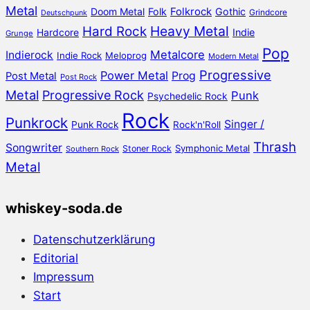
Metal
Doom Metal
Folk
Folkrock
Gothic
Grindcore
Deutschpunk
Heavy Metal
Hard Rock
Hardcore
Indie
Grunge
Pop
Metalcore
Indierock
Indie Rock
Meloprog
Modern Metal
Progressive
Power Metal
Prog
Post Metal
Post Rock
Metal
Progressive Rock
Punk
Psychedelic Rock
Rock
Punkrock
Singer /
Punk Rock
Rock'n'Roll
Thrash
Songwriter
Symphonic Metal
Stoner Rock
Southern Rock
Metal
whiskey-soda.de
Datenschutzerklärung
Editorial
Impressum
Start