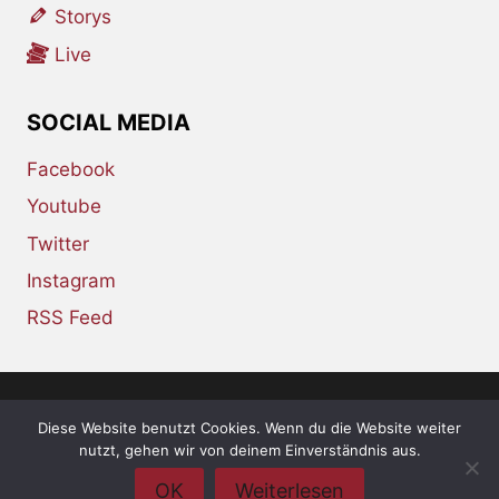
Storys
Live
SOCIAL MEDIA
Facebook
Youtube
Twitter
Instagram
RSS Feed
Diese Website benutzt Cookies. Wenn du die Website weiter
© 2026 whiskey-soda.de - the alternative
nutzt, gehen wir von deinem Einverständnis aus.
magazine •
Impressum
•
Datenschutzerklärung
OK
Weiterlesen