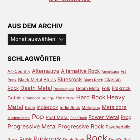
AUS DEM ARCHIV
Aus
dem
Archiv
SCHLAGWÖRTER
Alternative
Alternative Rock
Alt-Country
Art
Americana
Bluesrock
Blues
Classic
Black Metal
Rock
Blues Rock
Death Metal
Rock
Doom Metal
Folk
Folkrock
Deutschpunk
Heavy
Hard Rock
Gothic
Hardcore
Grindcore
Grunge
Metal
Metalcore
Indierock
Indie
Indie Rock
Meloprog
Pop
Power Metal
Prog
Post Metal
Modern Metal
Post Rock
Progressive Metal
Progressive Rock
Psychedelic
Rock
Punkrock
Punk
Rock
Punk Rock
Rock'n'Roll