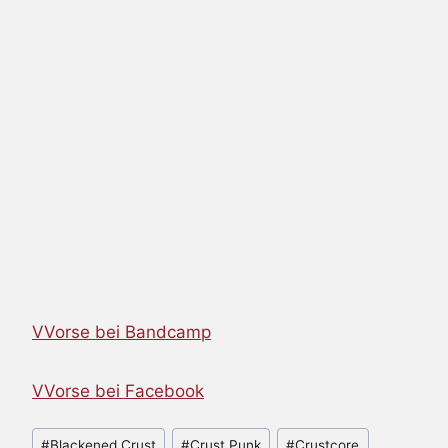
VVorse bei Bandcamp
VVorse bei Facebook
Schlagworte:
#
Blackened Crust
#
Crust Punk
#
Crustcore