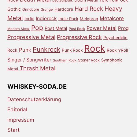
Folkrock
Deutschpunk
Heavy
Hard Rock
Gothic
Hardcore
Grindcore
Grunge
Metal
Metalcore
Indierock
Indie
Indie Rock
Meloprog
Pop
Power Metal
Prog
Post Metal
Modern Metal
Post Rock
Progressive Metal
Progressive Rock
Psychedelic
Rock
Punkrock
Punk
Rock
Punk Rock
Rock'n'Roll
Singer / Songwriter
Symphonic
Stoner Rock
Southern Rock
Thrash Metal
Metal
WHISKEY-SODA.DE
Datenschutzerklärung
Editorial
Impressum
Start