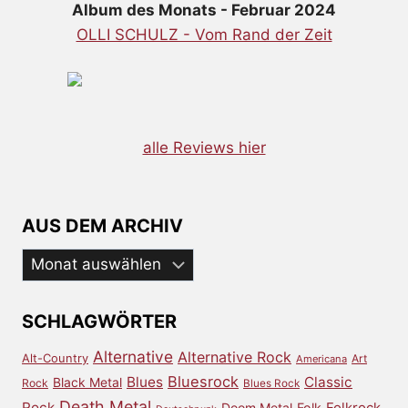
Album des Monats - Februar 2024
OLLI SCHULZ - Vom Rand der Zeit
alle Reviews hier
AUS DEM ARCHIV
Aus
dem
Archiv
SCHLAGWÖRTER
Alternative
Alternative Rock
Alt-Country
Art
Americana
Bluesrock
Blues
Classic
Black Metal
Rock
Blues Rock
Death Metal
Rock
Doom Metal
Folk