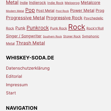
Metal
Metalcore
Indierock
Indie
Indie Rock
Meloprog
Pop
Power Metal
Prog
Post Metal
Modern Metal
Post Rock
Progressive Metal
Progressive Rock
Psychedelic
Rock
Punkrock
Punk
Rock
Punk Rock
Rock'n'Roll
Singer / Songwriter
Symphonic
Stoner Rock
Southern Rock
Thrash Metal
Metal
WHISKEY-SODA.DE
Datenschutzerklärung
Editorial
Impressum
Start
NAVIGATION