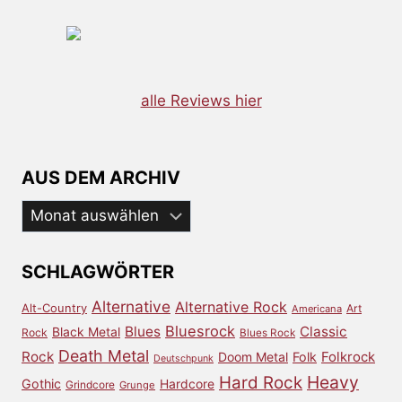
alle Reviews hier
AUS DEM ARCHIV
Aus
dem
Archiv
SCHLAGWÖRTER
Alternative
Alternative Rock
Alt-Country
Art
Americana
Bluesrock
Blues
Classic
Black Metal
Rock
Blues Rock
Death Metal
Rock
Doom Metal
Folk
Folkrock
Deutschpunk
Heavy
Hard Rock
Gothic
Hardcore
Grindcore
Grunge