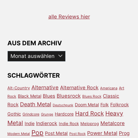
alle Reviews hier
AUS DEM ARCHIV
Aus
dem
Archiv
SCHLAGWÖRTER
Alternative
Alternative Rock
Alt-Country
Art
Americana
Bluesrock
Blues
Classic
Black Metal
Rock
Blues Rock
Death Metal
Rock
Doom Metal
Folk
Folkrock
Deutschpunk
Heavy
Hard Rock
Gothic
Hardcore
Grindcore
Grunge
Metal
Metalcore
Indierock
Indie
Indie Rock
Meloprog
Pop
Power Metal
Prog
Post Metal
Modern Metal
Post Rock