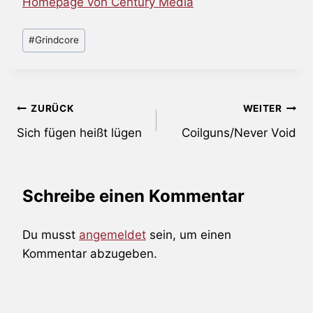
Homepage von Century Media
Schlagworte:
#
Grindcore
Beitragsnavigation
ZURÜCK
WEITER
Sich fügen heißt lügen
Coilguns/Never Void
Schreibe einen Kommentar
Du musst
angemeldet
sein, um einen
Kommentar abzugeben.