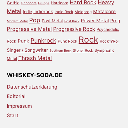
Heavy
Hard Rock
Gothic
Hardcore
Grindcore
Grunge
Metal
Metalcore
Indierock
Indie
Indie Rock
Meloprog
Pop
Power Metal
Prog
Post Metal
Modern Metal
Post Rock
Progressive Metal
Progressive Rock
Psychedelic
Rock
Punkrock
Punk
Rock
Punk Rock
Rock'n'Roll
Singer / Songwriter
Symphonic
Stoner Rock
Southern Rock
Thrash Metal
Metal
WHISKEY-SODA.DE
Datenschutzerklärung
Editorial
Impressum
Start