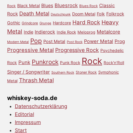
Bluesrock
Blues
Classic
Black Metal
Rock
Blues Rock
Death Metal
Rock
Doom Metal
Folk
Folkrock
Deutschpunk
Heavy
Hard Rock
Gothic
Hardcore
Grindcore
Grunge
Metal
Metalcore
Indierock
Indie
Indie Rock
Meloprog
Pop
Power Metal
Prog
Post Metal
Modern Metal
Post Rock
Progressive Metal
Progressive Rock
Psychedelic
Rock
Punkrock
Punk
Rock
Punk Rock
Rock'n'Roll
Singer / Songwriter
Symphonic
Stoner Rock
Southern Rock
Thrash Metal
Metal
whiskey-soda.de
Datenschutzerklärung
Editorial
Impressum
Start