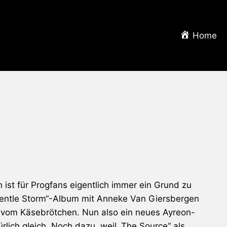
Home
ist für Progfans eigentlich immer ein Grund zu
„Gentle Storm“-Album mit
Anneke Van Giersbergen
er vom Käsebrötchen. Nun also ein neues
Ayreon
-
lich gleich. Noch dazu, weil „The Source“ als