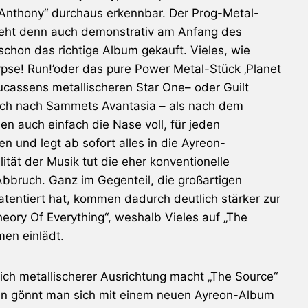
n Anthony“ durchaus erkennbar. Der Prog-Metal-
eht denn auch demonstrativ am Anfang des
schon das richtige Album gekauft. Vieles, wie
alypse! Run!’oder das pure Power Metal-Stück ‚Planet
 Lucassens metallischeren
Star One
– oder Guilt
auch nach Sammets
Avantasia
– als nach dem
n auch einfach die Nase voll, für jeden
en und legt ab sofort alles in die
Ayreon
-
tät der Musik tut die eher konventionelle
Abbruch. Ganz im Gegenteil, die großartigen
tentiert hat, kommen dadurch deutlich stärker zur
eory Of Everything“, weshalb Vieles auf „The
en einlädt.
ich metallischerer Ausrichtung macht „The Source“
n gönnt man sich mit einem neuen
Ayreon
-Album