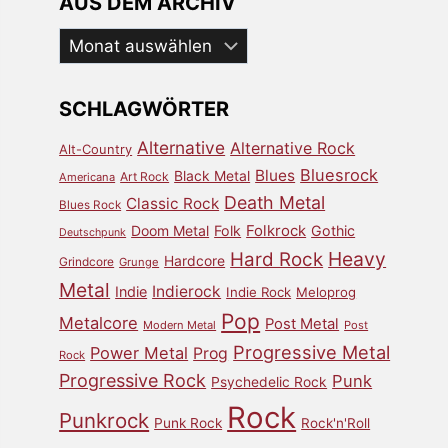
AUS DEM ARCHIV
Aus
dem
Archiv
SCHLAGWÖRTER
Alternative
Alternative Rock
Alt-Country
Bluesrock
Blues
Black Metal
Art Rock
Americana
Death Metal
Classic Rock
Blues Rock
Doom Metal
Folk
Folkrock
Gothic
Deutschpunk
Heavy
Hard Rock
Hardcore
Grindcore
Grunge
Metal
Indierock
Indie
Indie Rock
Meloprog
Pop
Metalcore
Post Metal
Modern Metal
Post
Progressive Metal
Power Metal
Prog
Rock
Progressive Rock
Punk
Psychedelic Rock
Rock
Punkrock
Punk Rock
Rock'n'Roll