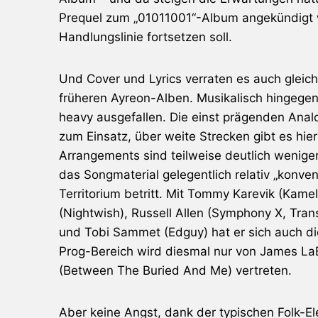
Prequel zum „01011001“-Album angekündigt w
Handlungslinie fortsetzen soll.
Und Cover und Lyrics verraten es auch gleich,
früheren
Ayreon
-Alben. Musikalisch hingegen
heavy ausgefallen. Die einst prägenden Anal
zum Einsatz, über weite Strecken gibt es hier
Arrangements sind teilweise deutlich wenige
das Songmaterial gelegentlich relativ „konve
Territorium betritt. Mit Tommy Karevik (
Kamel
(
Nightwish
),
Russell Allen
(
Symphony X
,
Tran
und Tobi Sammet (
Edguy
) hat er sich auch 
Prog-Bereich wird diesmal nur von
James LaB
(
Between The Buried And Me
) vertreten.
Aber keine Angst, dank der typischen Folk-E