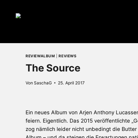
Zum
Inhalt
springen
REVIEWALBUM
|
REVIEWS
The Source
Von
SaschaG
25. April 2017
Ein neues Album von Arjen Anthony Lucassen 
feiern. Eigentlich. Das 2015 veröffentlichte 
zog nämlich leider nicht unbedingt die Butt
Album – und da steigen die Erwartungen natür