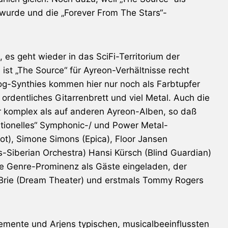
urde und die „Forever From The Stars“-
 es geht wieder in das SciFi-Territorium der
 ist „The Source“ für
Ayreon
-Verhältnisse recht
og-Synthies kommen hier nur noch als Farbtupfer
 ordentliches Gitarrenbrett und viel Metal. Auch die
r komplex als auf anderen
Ayreon
-Alben, so daß
ntionelles“ Symphonic-/ und Power Metal-
ot
), Simone Simons (
Epica
), Floor Jansen
s-Siberian Orchestra
) Hansi Kürsch (
Blind Guardian
)
die Genre-Prominenz als Gäste eingeladen, der
rie
(
Dream Theater
) und erstmals Tommy Rogers
lemente und Arjens typischen, musicalbeeinflussten