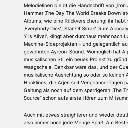
Melodielinen bleibt die Handschrift von „Iro
Hammer ‚The Day The World Breaks Down‘ st
Albums, wie eine Rückversicherung: ihr habt 
‚Everybody Dies‘, ‚Star Of Sirrah‘ ‚Run! Apoc
Y Is Alive!‘, klingt aber durchaus mehr nach
Machine-Sideprojekten – und gelegentlich 
gewohnten
Ayreon
-Sound. Womöglich hat Arje
musikalischen Stil ein neues Projekt zu gründ
Waagschale. Denkbar wäre das, und der Quali
musikalische Ausrichtung so oder so keinen 
Hooklines, die Arjen seit
Vengeance
-Tagen pa
Geltung als noch auf dem sperrigeren „The Th
Source“ schon aufs erste Hören zum Mitsumm
Auch mit etwas straighterer und wieder deutl
also immer noch jede Menge Spaß. Am Beste