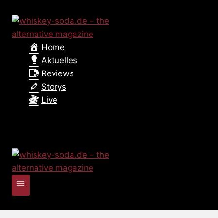
Zum
Inhalt
springen
Home
Aktuelles
Reviews
Storys
Live