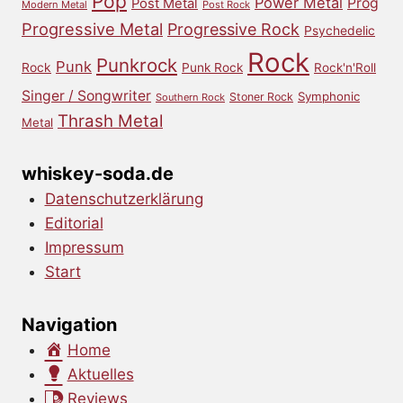
Pop
Power Metal
Prog
Post Metal
Modern Metal
Post Rock
Progressive Metal
Progressive Rock
Psychedelic
Rock
Punkrock
Punk
Rock
Punk Rock
Rock'n'Roll
Singer / Songwriter
Symphonic
Stoner Rock
Southern Rock
Thrash Metal
Metal
whiskey-soda.de
Datenschutzerklärung
Editorial
Impressum
Start
Navigation
Home
Aktuelles
Reviews