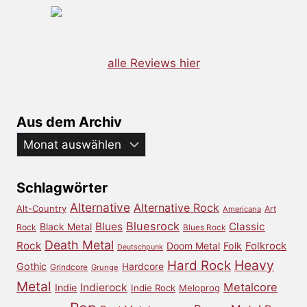
alle Reviews hier
Aus dem Archiv
Aus
dem
Archiv
Schlagwörter
Alternative
Alternative Rock
Alt-Country
Art
Americana
Bluesrock
Blues
Classic
Black Metal
Rock
Blues Rock
Death Metal
Rock
Doom Metal
Folk
Folkrock
Deutschpunk
Heavy
Hard Rock
Gothic
Hardcore
Grindcore
Grunge
Metal
Metalcore
Indierock
Indie
Indie Rock
Meloprog