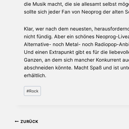
die Musik macht, die sie allesamt selbst mö
sollte sich jeder Fan von Neoprog der alten
Klar, wer nach dem neuesten, herausfordernd
nicht fündig. Aber ein schönes Neoprog-Live
Alternative- noch Metal- noch Radiopop-Anbi
Und einen Extrapunkt gibt es für die liebevo
Ganzen, an dem sich mancher Konkurrent auc
abschneiden könnte. Macht Spaß und ist u
erhältlich.
Schlagworte:
#
Rock
Beitragsnavigation
ZURÜCK