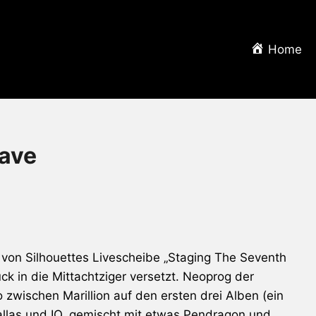
Home
ave
von Silhouettes Livescheibe „Staging The Seventh
k in die Mittachtziger versetzt. Neoprog der
wo zwischen
Marillion
auf den ersten drei Alben (ein
llas
und
IQ
, gemischt mit etwas
Pendragon
und