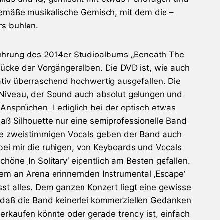
gemäße musikalische Gemisch, mit dem die –
rs buhlen.
führung des 2014er Studioalbums „Beneath The
tücke der Vorgängeralben. Die DVD ist, wie auch
ativ überraschend hochwertig ausgefallen. Die
m Niveau, der Sound auch absolut gelungen und
 Ansprüchen. Lediglich bei der optisch etwas
 daß
Silhouette
nur eine semiprofessionelle Band
die zweistimmigen Vocals geben der Band auch
i mir die ruhigen, von Keyboards und Vocals
öne ‚In Solitary‘ eigentlich am Besten gefallen.
dem an
Arena
erinnernden Instrumental ‚Escape‘
sst alles. Dem ganzen Konzert liegt eine gewisse
 daß die Band keinerlei kommerziellen Gedanken
erkaufen könnte oder gerade trendy ist, einfach