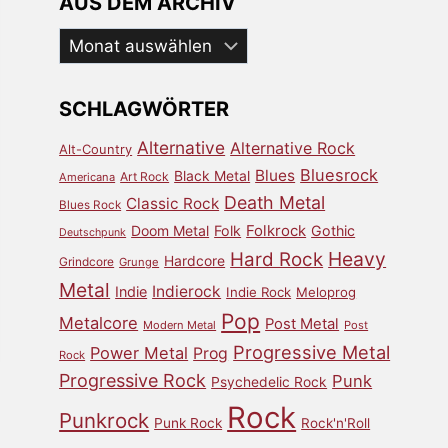
AUS DEM ARCHIV
Aus
dem
Archiv
SCHLAGWÖRTER
Alternative
Alternative Rock
Alt-Country
Bluesrock
Blues
Black Metal
Art Rock
Americana
Death Metal
Classic Rock
Blues Rock
Doom Metal
Folk
Folkrock
Gothic
Deutschpunk
Heavy
Hard Rock
Hardcore
Grindcore
Grunge
Metal
Indierock
Indie
Indie Rock
Meloprog
Pop
Metalcore
Post Metal
Modern Metal
Post
Progressive Metal
Power Metal
Prog
Rock
Progressive Rock
Punk
Psychedelic Rock
Rock
Punkrock
Punk Rock
Rock'n'Roll