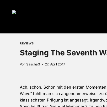
Zum
Inhalt
springen
REVIEWS
Staging The Seventh W
Von
SaschaG
27. April 2017
Ach, schön. Schon mit den ersten Momenten 
Wave“ fühlt man sich angenehmerweiser zurüc
klassischsten Prägung ist angesagt, irgend
Song heißt gar ‚Grendel Memories‘), frühen
Pa