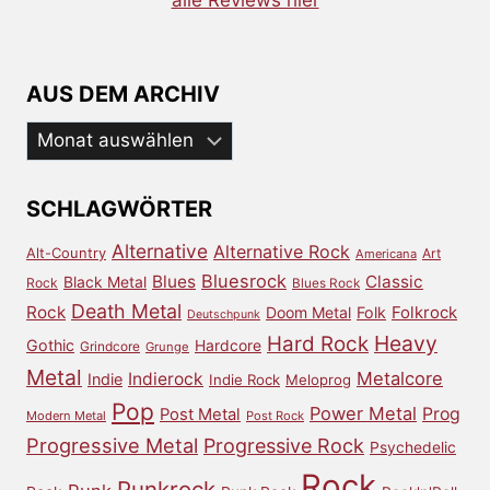
alle Reviews hier
AUS DEM ARCHIV
Aus
dem
Archiv
SCHLAGWÖRTER
Alternative
Alternative Rock
Alt-Country
Art
Americana
Bluesrock
Blues
Classic
Black Metal
Rock
Blues Rock
Death Metal
Rock
Doom Metal
Folk
Folkrock
Deutschpunk
Heavy
Hard Rock
Gothic
Hardcore
Grindcore
Grunge
Metal
Metalcore
Indierock
Indie
Indie Rock
Meloprog
Pop
Power Metal
Prog
Post Metal
Modern Metal
Post Rock
Progressive Metal
Progressive Rock
Psychedelic
Rock
Punkrock