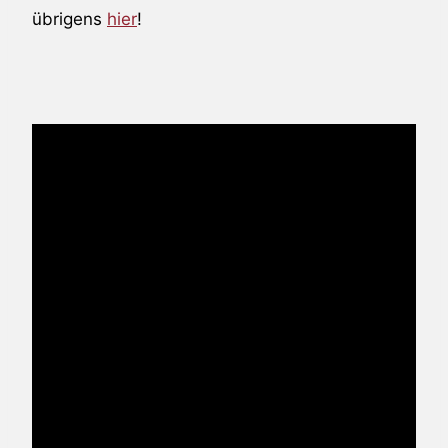
übrigens
hier
!