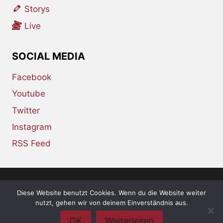
Storys
Live
SOCIAL MEDIA
Facebook
Youtube
Twitter
Instagram
RSS Feed
Diese Website benutzt Cookies. Wenn du die Website weiter
© 2026 whiskey-soda.de - the alternative
nutzt, gehen wir von deinem Einverständnis aus.
magazine •
Impressum
•
Datenschutzerklärung
OK
Weiterlesen