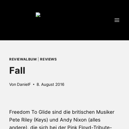
Zum
Inhalt
springen
REVIEWALBUM
|
REVIEWS
Fall
Von
DanielF
8. August 2016
Freedom To Glide
sind die britischen Musiker
Pete Riley (Keys) und Andy Nixon (alles
andere), die sich bei der
Pink Floyd
-Tribute-