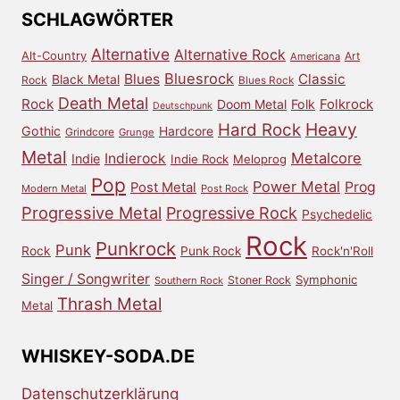
Archiv
SCHLAGWÖRTER
Alternative
Alternative Rock
Alt-Country
Art
Americana
Bluesrock
Blues
Classic
Black Metal
Rock
Blues Rock
Death Metal
Rock
Doom Metal
Folk
Folkrock
Deutschpunk
Heavy
Hard Rock
Gothic
Hardcore
Grindcore
Grunge
Metal
Metalcore
Indierock
Indie
Indie Rock
Meloprog
Pop
Power Metal
Prog
Post Metal
Modern Metal
Post Rock
Progressive Metal
Progressive Rock
Psychedelic
Rock
Punkrock
Punk
Rock
Punk Rock
Rock'n'Roll
Singer / Songwriter
Symphonic
Stoner Rock
Southern Rock
Thrash Metal
Metal
WHISKEY-SODA.DE
Datenschutzerklärung