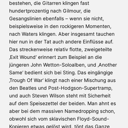
bestehen, die Gitarren klingen fast
hundertprozentig nach Gilmour, die
Gesangslinien ebenfalls – wenn sie nicht,
beispielsweise in den rockigeren Momenten,
nach Waters klingen. Aber insgesamt tauchen
hier nun in der Tat auch andere Einflüsse auf.
Das streckenweise relativ flotte, zweigeteilte
‚Exit Wound‘ erinnert zum Beispiel an die
jüngeren
John Wetton
-Soloalben, und ‚Another
Same‘ bedient sich bei Sting. Das eingängige
‚Trough Of War‘ klingt nach einer Mischung aus
den
Beatles
und Post-Hodgson-
Supertramp
,
und auch
Steven Wilson
steht mit Sicherheit
auf dem Speisezettel der beiden. Man ahnt es
aber bei dem massiven Namedropping schon,
obwohl sich vom sklavischen Floyd-Sound-
Kopieren etwas gelöst wird, tönt das Ganze