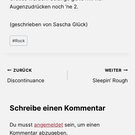
Augenzudrücken noch ’ne 2.
(geschrieben von Sascha Glück)
Schlagworte:
#
Rock
Beitragsnavigation
ZURÜCK
WEITER
Discontinuance
Sleepin‘ Rough
Schreibe einen Kommentar
Du musst
angemeldet
sein, um einen
Kommentar abzugeben.