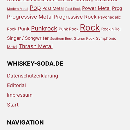
Pop
Power Metal
Prog
Post Metal
Modern Metal
Post Rock
Progressive Metal
Progressive Rock
Psychedelic
Rock
Punkrock
Punk
Rock
Punk Rock
Rock'n'Roll
Singer / Songwriter
Symphonic
Stoner Rock
Southern Rock
Thrash Metal
Metal
WHISKEY-SODA.DE
Datenschutzerklärung
Editorial
Impressum
Start
NAVIGATION