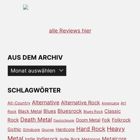
alle Reviews hier
AUS DEM ARCHIV
Aus
dem
Archiv
SCHLAGWÖRTER
Alternative
Alternative Rock
Alt-Country
Art
Americana
Bluesrock
Blues
Classic
Black Metal
Rock
Blues Rock
Death Metal
Rock
Doom Metal
Folk
Folkrock
Deutschpunk
Heavy
Hard Rock
Gothic
Hardcore
Grindcore
Grunge
Metal
Metalcore
Indierock
Indie
Indie Rock
Meloprog