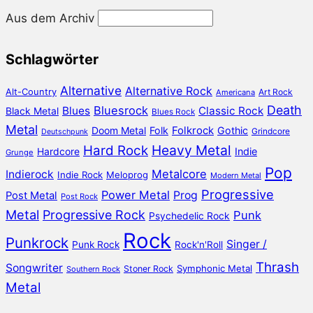
Aus dem Archiv
Schlagwörter
Alternative
Alternative Rock
Alt-Country
Art Rock
Americana
Death
Bluesrock
Blues
Classic Rock
Black Metal
Blues Rock
Metal
Doom Metal
Folk
Folkrock
Gothic
Grindcore
Deutschpunk
Heavy Metal
Hard Rock
Hardcore
Indie
Grunge
Pop
Metalcore
Indierock
Indie Rock
Meloprog
Modern Metal
Progressive
Power Metal
Prog
Post Metal
Post Rock
Metal
Progressive Rock
Punk
Psychedelic Rock
Rock
Punkrock
Singer /
Punk Rock
Rock'n'Roll
Thrash
Songwriter
Symphonic Metal
Stoner Rock
Southern Rock
Metal