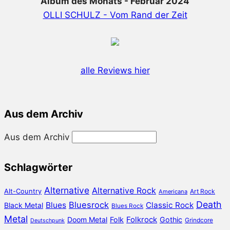
Album des Monats - Februar 2024
OLLI SCHULZ - Vom Rand der Zeit
alle Reviews hier
Aus dem Archiv
Aus dem Archiv
Schlagwörter
Alternative
Alternative Rock
Alt-Country
Art Rock
Americana
Death
Bluesrock
Blues
Classic Rock
Black Metal
Blues Rock
Metal
Doom Metal
Folk
Folkrock
Gothic
Grindcore
Deutschpunk