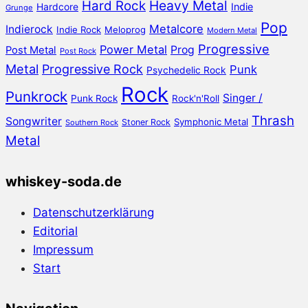
Heavy Metal
Hard Rock
Hardcore
Indie
Grunge
Pop
Metalcore
Indierock
Indie Rock
Meloprog
Modern Metal
Progressive
Power Metal
Prog
Post Metal
Post Rock
Metal
Progressive Rock
Punk
Psychedelic Rock
Rock
Punkrock
Singer /
Punk Rock
Rock'n'Roll
Thrash
Songwriter
Symphonic Metal
Stoner Rock
Southern Rock
Metal
whiskey-soda.de
Datenschutzerklärung
Editorial
Impressum
Start