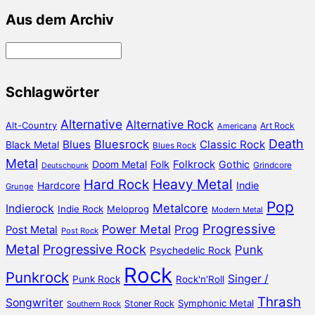
Aus dem Archiv
Aus
dem
Archiv
Schlagwörter
Alternative
Alternative Rock
Alt-Country
Art Rock
Americana
Death
Bluesrock
Blues
Classic Rock
Black Metal
Blues Rock
Metal
Doom Metal
Folk
Folkrock
Gothic
Grindcore
Deutschpunk
Heavy Metal
Hard Rock
Hardcore
Indie
Grunge
Pop
Metalcore
Indierock
Indie Rock
Meloprog
Modern Metal
Progressive
Power Metal
Prog
Post Metal
Post Rock
Metal
Progressive Rock
Punk
Psychedelic Rock
Rock
Punkrock
Singer /
Punk Rock
Rock'n'Roll
Thrash
Songwriter
Symphonic Metal
Stoner Rock
Southern Rock