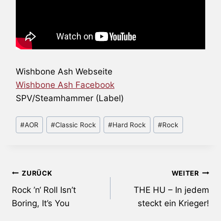
Wishbone Ash Webseite
Wishbone Ash Facebook
SPV/Steamhammer (Label)
Schlagworte:
#
AOR
#
Classic Rock
#
Hard Rock
#
Rock
Beitragsnavigation
ZURÜCK
WEITER
Rock ’n‘ Roll Isn’t
THE HU – In jedem
Boring, It’s You
steckt ein Krieger!