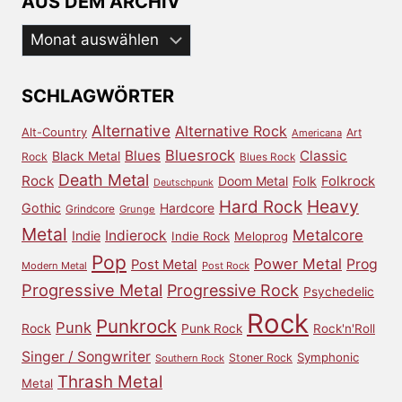
AUS DEM ARCHIV
Aus
dem
Archiv
SCHLAGWÖRTER
Alternative
Alternative Rock
Alt-Country
Art
Americana
Bluesrock
Blues
Classic
Black Metal
Rock
Blues Rock
Death Metal
Rock
Doom Metal
Folk
Folkrock
Deutschpunk
Heavy
Hard Rock
Gothic
Hardcore
Grindcore
Grunge
Metal
Metalcore
Indierock
Indie
Indie Rock
Meloprog
Pop
Power Metal
Prog
Post Metal
Modern Metal
Post Rock
Progressive Metal
Progressive Rock
Psychedelic
Rock
Punkrock
Punk
Rock
Punk Rock
Rock'n'Roll
Singer / Songwriter
Symphonic
Stoner Rock
Southern Rock
Thrash Metal
Metal