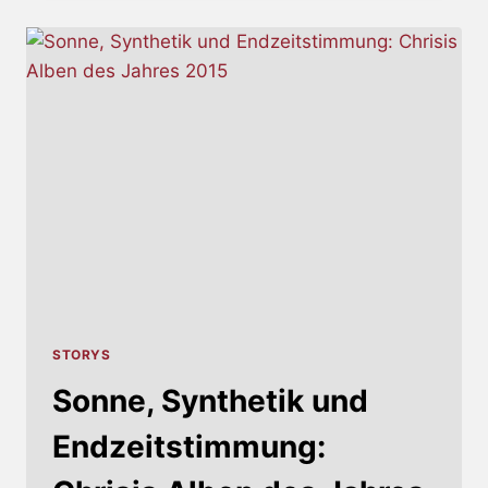
–
ALBUMRELEASE
&
NEUES
VIDEO
ZU
‚ASSAULT‘
STORYS
Sonne, Synthetik und
Endzeitstimmung: