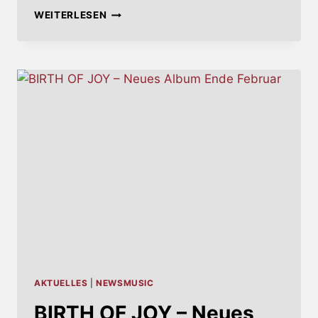
NEVERMEN
WEITERLESEN
–
NEUE
SUPERGROUP
VON
MIKE
PATTON
UND
TUNDE
ADEBIMPE
AKTUELLES
|
NEWSMUSIC
BIRTH OF JOY – Neues