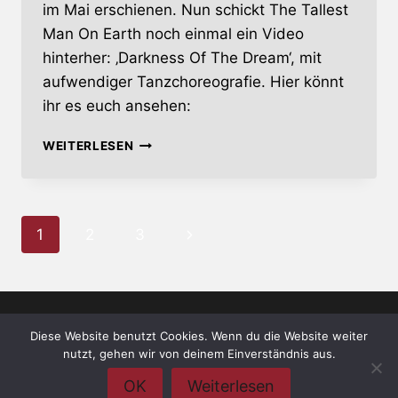
im Mai erschienen. Nun schickt The Tallest
Man On Earth noch einmal ein Video
hinterher: ‚Darkness Of The Dream‘, mit
aufwendiger Tanzchoreografie. Hier könnt
ihr es euch ansehen:
THE
WEITERLESEN
TALLEST
MAN
ON
EARTH
Seitennavigation
Nächste
1
2
3
MIT
NEUEM
Seite
VIDEO
Diese Website benutzt Cookies. Wenn du die Website weiter
© 2026 whiskey-soda.de - the alternative
nutzt, gehen wir von deinem Einverständnis aus.
magazine •
Impressum
•
Datenschutzerklärung
OK
Weiterlesen