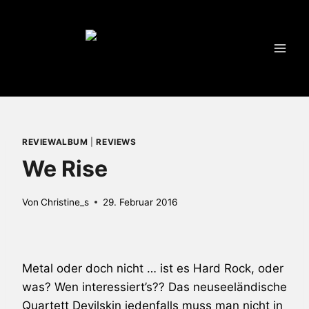
Zum
Inhalt
springen
REVIEWALBUM
|
REVIEWS
We Rise
Von
Christine_s
29. Februar 2016
Metal oder doch nicht … ist es Hard Rock, oder
was? Wen interessiert’s?? Das neuseeländische
Quartett
Devilskin
jedenfalls muss man nicht in