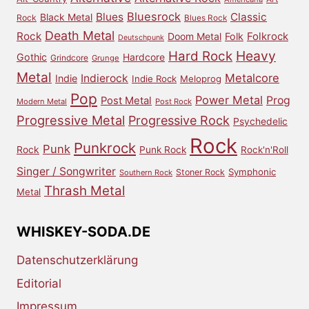
Bluesrock
Blues
Classic
Black Metal
Rock
Blues Rock
Death Metal
Rock
Doom Metal
Folk
Folkrock
Deutschpunk
Heavy
Hard Rock
Gothic
Hardcore
Grindcore
Grunge
Metal
Metalcore
Indierock
Indie
Indie Rock
Meloprog
Pop
Power Metal
Prog
Post Metal
Modern Metal
Post Rock
Progressive Metal
Progressive Rock
Psychedelic
Rock
Punkrock
Punk
Rock
Punk Rock
Rock'n'Roll
Singer / Songwriter
Symphonic
Stoner Rock
Southern Rock
Thrash Metal
Metal
WHISKEY-SODA.DE
Datenschutzerklärung
Editorial
Impressum