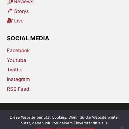
Reviews
Storys
Live
SOCIAL MEDIA
Facebook
Youtube
Twitter
Instagram
RSS Feed
Diese Website benutzt Cookies. Wenn du die Website weiter
© 2026 whiskey-soda.de - the alternative
nutzt, gehen wir von deinem Einverständnis aus.
magazine •
Impressum
•
Datenschutzerklärung