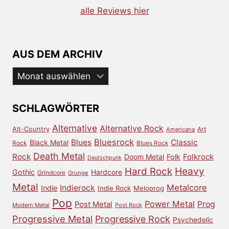
alle Reviews hier
AUS DEM ARCHIV
Aus
dem
Archiv
SCHLAGWÖRTER
Alternative
Alternative Rock
Alt-Country
Art
Americana
Bluesrock
Blues
Classic
Black Metal
Rock
Blues Rock
Death Metal
Rock
Doom Metal
Folk
Folkrock
Deutschpunk
Heavy
Hard Rock
Gothic
Hardcore
Grindcore
Grunge
Metal
Metalcore
Indierock
Indie
Indie Rock
Meloprog
Pop
Power Metal
Prog
Post Metal
Modern Metal
Post Rock
Progressive Metal
Progressive Rock
Psychedelic