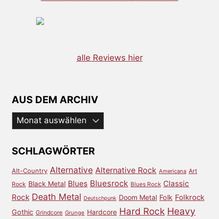
alle Reviews hier
AUS DEM ARCHIV
Aus
dem
Archiv
SCHLAGWÖRTER
Alternative
Alternative Rock
Alt-Country
Art
Americana
Bluesrock
Blues
Classic
Black Metal
Rock
Blues Rock
Death Metal
Rock
Doom Metal
Folk
Folkrock
Deutschpunk
Heavy
Hard Rock
Gothic
Hardcore
Grindcore
Grunge