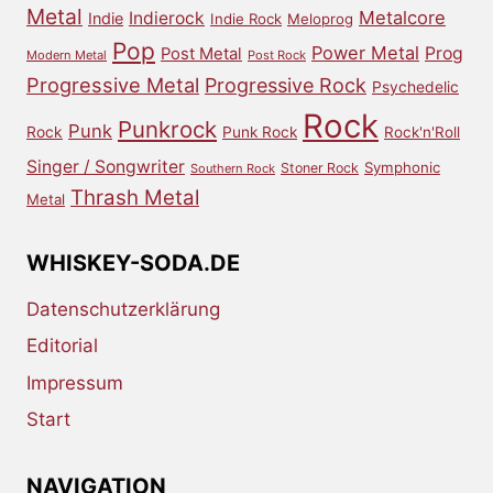
Metal
Metalcore
Indierock
Indie
Indie Rock
Meloprog
Pop
Power Metal
Prog
Post Metal
Modern Metal
Post Rock
Progressive Metal
Progressive Rock
Psychedelic
Rock
Punkrock
Punk
Rock
Punk Rock
Rock'n'Roll
Singer / Songwriter
Symphonic
Stoner Rock
Southern Rock
Thrash Metal
Metal
WHISKEY-SODA.DE
Datenschutzerklärung
Editorial
Impressum
Start
NAVIGATION