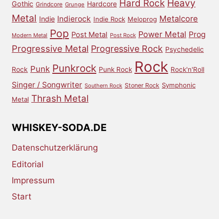
Heavy
Hard Rock
Gothic
Hardcore
Grindcore
Grunge
Metal
Metalcore
Indierock
Indie
Indie Rock
Meloprog
Pop
Power Metal
Prog
Post Metal
Modern Metal
Post Rock
Progressive Metal
Progressive Rock
Psychedelic
Rock
Punkrock
Punk
Rock
Punk Rock
Rock'n'Roll
Singer / Songwriter
Symphonic
Stoner Rock
Southern Rock
Thrash Metal
Metal
WHISKEY-SODA.DE
Datenschutzerklärung
Editorial
Impressum
Start