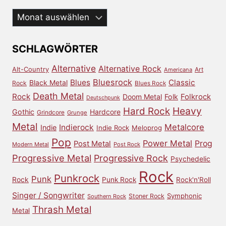
Aus
dem
Archiv
SCHLAGWÖRTER
Alternative
Alternative Rock
Alt-Country
Art
Americana
Bluesrock
Blues
Classic
Black Metal
Rock
Blues Rock
Death Metal
Rock
Doom Metal
Folk
Folkrock
Deutschpunk
Heavy
Hard Rock
Gothic
Hardcore
Grindcore
Grunge
Metal
Metalcore
Indierock
Indie
Indie Rock
Meloprog
Pop
Power Metal
Prog
Post Metal
Modern Metal
Post Rock
Progressive Metal
Progressive Rock
Psychedelic
Rock
Punkrock
Punk
Rock
Punk Rock
Rock'n'Roll
Singer / Songwriter
Symphonic
Stoner Rock
Southern Rock
Thrash Metal
Metal