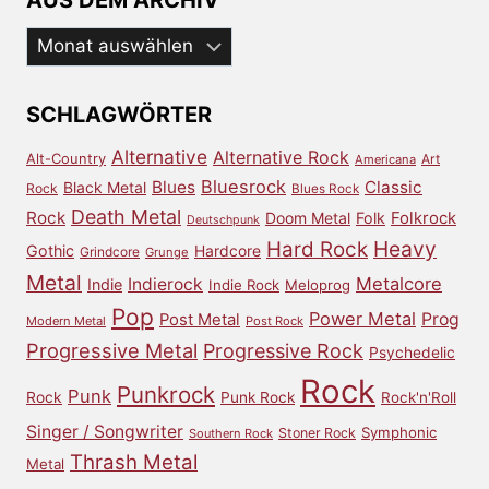
Aus
dem
Archiv
SCHLAGWÖRTER
Alternative
Alternative Rock
Alt-Country
Art
Americana
Bluesrock
Blues
Classic
Black Metal
Rock
Blues Rock
Death Metal
Rock
Doom Metal
Folk
Folkrock
Deutschpunk
Heavy
Hard Rock
Gothic
Hardcore
Grindcore
Grunge
Metal
Metalcore
Indierock
Indie
Indie Rock
Meloprog
Pop
Power Metal
Prog
Post Metal
Modern Metal
Post Rock
Progressive Metal
Progressive Rock
Psychedelic
Rock
Punkrock
Punk
Rock
Punk Rock
Rock'n'Roll
Singer / Songwriter
Symphonic
Stoner Rock
Southern Rock
Thrash Metal
Metal