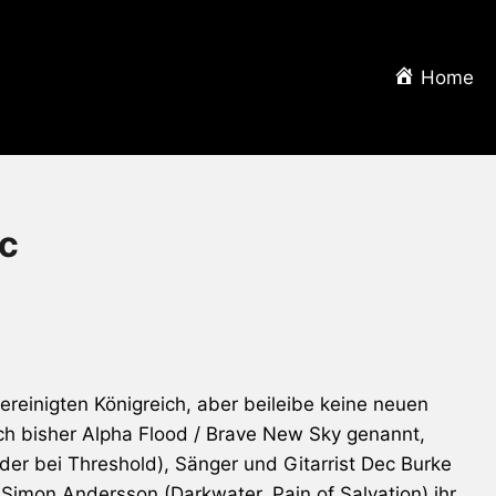
Home
ac
einigten Königreich, aber beileibe keine neuen
ch bisher Alpha Flood / Brave New Sky genannt,
rder bei
Threshold
), Sänger und Gitarrist Dec Burke
st Simon Andersson (Darkwater,
Pain of Salvation
) ihr