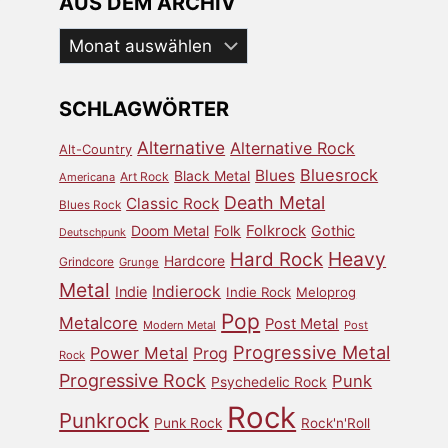
AUS DEM ARCHIV
Aus
dem
Archiv
SCHLAGWÖRTER
Alternative
Alternative Rock
Alt-Country
Bluesrock
Blues
Black Metal
Art Rock
Americana
Death Metal
Classic Rock
Blues Rock
Doom Metal
Folk
Folkrock
Gothic
Deutschpunk
Heavy
Hard Rock
Hardcore
Grindcore
Grunge
Metal
Indierock
Indie
Indie Rock
Meloprog
Pop
Metalcore
Post Metal
Modern Metal
Post
Progressive Metal
Power Metal
Prog
Rock
Progressive Rock
Punk
Psychedelic Rock
Rock
Punkrock
Punk Rock
Rock'n'Roll