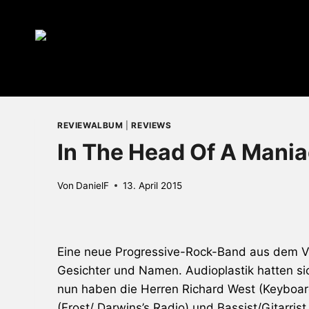
Zum
Inhalt
springen
REVIEWALBUM
|
REVIEWS
In The Head Of A Mani
Von
DanielF
13. April 2015
Eine neue Progressive-Rock-Band aus dem Ver
Gesichter und Namen.
Audioplastik
hatten si
nun haben die Herren Richard West (Keyboa
(
Frost
/ Darwins’s Radio) und Bassist/Gitarri