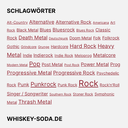
Archiv
SCHLAGWÖRTER
Alternative
Alternative Rock
Alt-Country
Art
Americana
Bluesrock
Blues
Classic
Black Metal
Rock
Blues Rock
Death Metal
Rock
Doom Metal
Folk
Folkrock
Deutschpunk
Heavy
Hard Rock
Gothic
Hardcore
Grindcore
Grunge
Metal
Metalcore
Indierock
Indie
Indie Rock
Meloprog
Pop
Power Metal
Prog
Post Metal
Modern Metal
Post Rock
Progressive Metal
Progressive Rock
Psychedelic
Rock
Punkrock
Punk
Rock
Punk Rock
Rock'n'Roll
Singer / Songwriter
Symphonic
Stoner Rock
Southern Rock
Thrash Metal
Metal
WHISKEY-SODA.DE