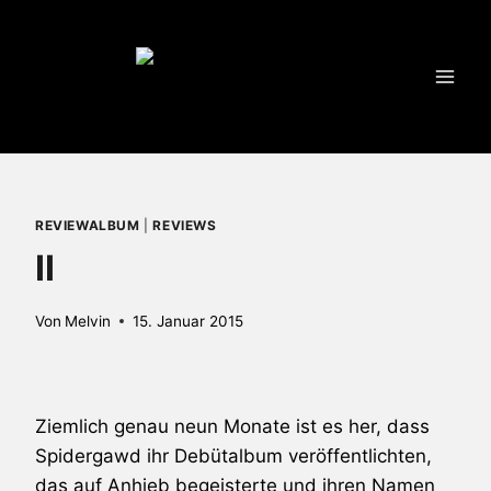
Zum
Inhalt
springen
REVIEWALBUM
|
REVIEWS
II
Von
Melvin
15. Januar 2015
Ziemlich genau neun Monate ist es her, dass
Spidergawd
ihr Debütalbum veröffentlichten,
das auf Anhieb begeisterte und ihren Namen