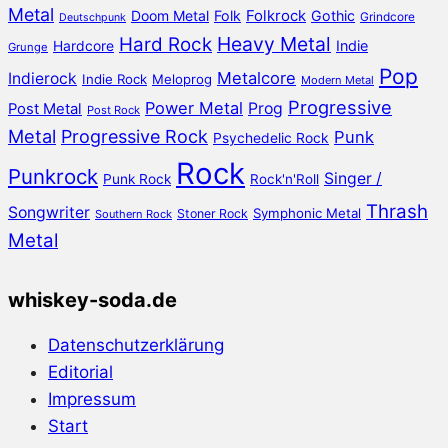
Metal
Doom Metal
Folk
Folkrock
Gothic
Grindcore
Deutschpunk
Heavy Metal
Hard Rock
Hardcore
Indie
Grunge
Pop
Metalcore
Indierock
Indie Rock
Meloprog
Modern Metal
Progressive
Power Metal
Prog
Post Metal
Post Rock
Metal
Progressive Rock
Punk
Psychedelic Rock
Rock
Punkrock
Singer /
Punk Rock
Rock'n'Roll
Thrash
Songwriter
Symphonic Metal
Stoner Rock
Southern Rock
Metal
whiskey-soda.de
Datenschutzerklärung
Editorial
Impressum
Start