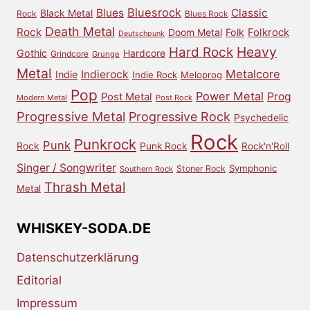
Bluesrock
Blues
Classic
Black Metal
Rock
Blues Rock
Death Metal
Rock
Doom Metal
Folk
Folkrock
Deutschpunk
Heavy
Hard Rock
Gothic
Hardcore
Grindcore
Grunge
Metal
Metalcore
Indierock
Indie
Indie Rock
Meloprog
Pop
Power Metal
Prog
Post Metal
Modern Metal
Post Rock
Progressive Metal
Progressive Rock
Psychedelic
Rock
Punkrock
Punk
Rock
Punk Rock
Rock'n'Roll
Singer / Songwriter
Symphonic
Stoner Rock
Southern Rock
Thrash Metal
Metal
WHISKEY-SODA.DE
Datenschutzerklärung
Editorial
Impressum