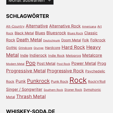
dem
Archiv
SCHLAGWÖRTER
Alternative
Alternative Rock
Alt-Country
Art
Americana
Bluesrock
Blues
Classic
Black Metal
Rock
Blues Rock
Death Metal
Rock
Doom Metal
Folk
Folkrock
Deutschpunk
Heavy
Hard Rock
Gothic
Hardcore
Grindcore
Grunge
Metal
Metalcore
Indierock
Indie
Indie Rock
Meloprog
Pop
Power Metal
Prog
Post Metal
Modern Metal
Post Rock
Progressive Metal
Progressive Rock
Psychedelic
Rock
Punkrock
Punk
Rock
Punk Rock
Rock'n'Roll
Singer / Songwriter
Symphonic
Stoner Rock
Southern Rock
Thrash Metal
Metal
WHISKEY-SODA.DE