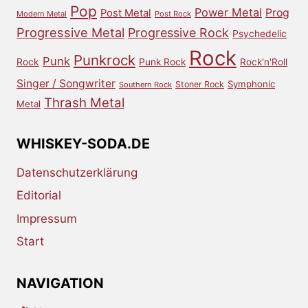
Pop
Power Metal
Prog
Post Metal
Modern Metal
Post Rock
Progressive Metal
Progressive Rock
Psychedelic
Rock
Punkrock
Punk
Rock
Punk Rock
Rock'n'Roll
Singer / Songwriter
Symphonic
Stoner Rock
Southern Rock
Thrash Metal
Metal
WHISKEY-SODA.DE
Datenschutzerklärung
Editorial
Impressum
Start
NAVIGATION