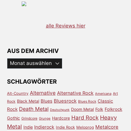
alle Reviews hier
AUS DEM ARCHIV
Aus
dem
Archiv
SCHLAGWÖRTER
Alternative
Alternative Rock
Alt-Country
Art
Americana
Bluesrock
Blues
Classic
Black Metal
Rock
Blues Rock
Death Metal
Rock
Doom Metal
Folk
Folkrock
Deutschpunk
Heavy
Hard Rock
Gothic
Hardcore
Grindcore
Grunge
Metal
Metalcore
Indierock
Indie
Indie Rock
Meloprog