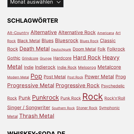
Aus
dem
Archiv
SCHLAGWÖRTER
Alternative
Alternative Rock
Alt-Country
Art
Americana
Bluesrock
Blues
Classic
Black Metal
Rock
Blues Rock
Death Metal
Rock
Doom Metal
Folk
Folkrock
Deutschpunk
Heavy
Hard Rock
Gothic
Hardcore
Grindcore
Grunge
Metal
Metalcore
Indierock
Indie
Indie Rock
Meloprog
Pop
Power Metal
Prog
Post Metal
Modern Metal
Post Rock
Progressive Metal
Progressive Rock
Psychedelic
Rock
Punkrock
Punk
Rock
Punk Rock
Rock'n'Roll
Singer / Songwriter
Symphonic
Stoner Rock
Southern Rock
Thrash Metal
Metal
WHISKEY-SODA.DE