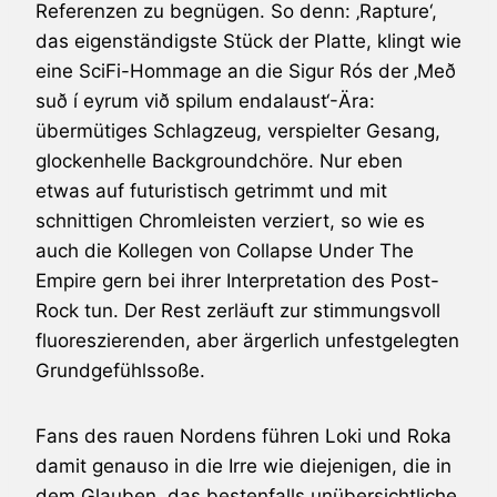
Referenzen zu begnügen. So denn: ‚Rapture‘,
das eigenständigste Stück der Platte, klingt wie
eine SciFi-Hommage an die
Sigur Rós
der ‚Með
suð í eyrum við spilum endalaust‘-Ära:
übermütiges Schlagzeug, verspielter Gesang,
glockenhelle Backgroundchöre. Nur eben
etwas auf futuristisch getrimmt und mit
schnittigen Chromleisten verziert, so wie es
auch die Kollegen von
Collapse Under The
Empire
gern bei ihrer Interpretation des Post-
Rock tun. Der Rest zerläuft zur stimmungsvoll
fluoreszierenden, aber ärgerlich unfestgelegten
Grundgefühlssoße.
Fans des rauen Nordens führen Loki und Roka
damit genauso in die Irre wie diejenigen, die in
dem Glauben, das bestenfalls unübersichtliche