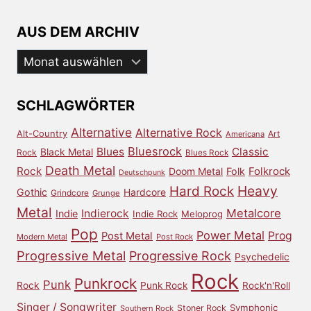
AUS DEM ARCHIV
Aus
dem
Archiv
SCHLAGWÖRTER
Alternative
Alternative Rock
Alt-Country
Art
Americana
Bluesrock
Blues
Classic
Black Metal
Rock
Blues Rock
Death Metal
Rock
Doom Metal
Folk
Folkrock
Deutschpunk
Heavy
Hard Rock
Gothic
Hardcore
Grindcore
Grunge
Metal
Metalcore
Indierock
Indie
Indie Rock
Meloprog
Pop
Power Metal
Prog
Post Metal
Modern Metal
Post Rock
Progressive Metal
Progressive Rock
Psychedelic
Rock
Punkrock
Punk
Rock
Punk Rock
Rock'n'Roll
Singer / Songwriter
Symphonic
Stoner Rock
Southern Rock