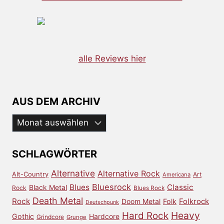
alle Reviews hier
AUS DEM ARCHIV
Aus
dem
Archiv
SCHLAGWÖRTER
Alternative
Alternative Rock
Alt-Country
Art
Americana
Bluesrock
Blues
Classic
Black Metal
Rock
Blues Rock
Death Metal
Rock
Doom Metal
Folk
Folkrock
Deutschpunk
Heavy
Hard Rock
Gothic
Hardcore
Grindcore
Grunge