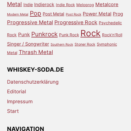
Metal
Metalcore
Indierock
Indie
Indie Rock
Meloprog
Pop
Power Metal
Prog
Post Metal
Modern Metal
Post Rock
Progressive Metal
Progressive Rock
Psychedelic
Rock
Punkrock
Punk
Rock
Punk Rock
Rock'n'Roll
Singer / Songwriter
Symphonic
Stoner Rock
Southern Rock
Thrash Metal
Metal
WHISKEY-SODA.DE
Datenschutzerklärung
Editorial
Impressum
Start
NAVIGATION