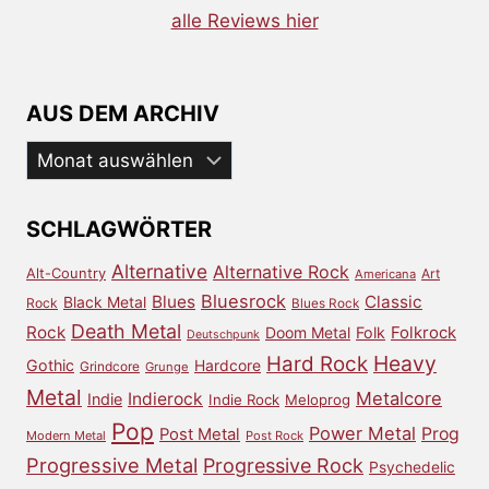
alle Reviews hier
AUS DEM ARCHIV
Aus
dem
Archiv
SCHLAGWÖRTER
Alternative
Alternative Rock
Alt-Country
Art
Americana
Bluesrock
Blues
Classic
Black Metal
Rock
Blues Rock
Death Metal
Rock
Doom Metal
Folk
Folkrock
Deutschpunk
Heavy
Hard Rock
Gothic
Hardcore
Grindcore
Grunge
Metal
Metalcore
Indierock
Indie
Indie Rock
Meloprog
Pop
Power Metal
Prog
Post Metal
Modern Metal
Post Rock
Progressive Metal
Progressive Rock
Psychedelic