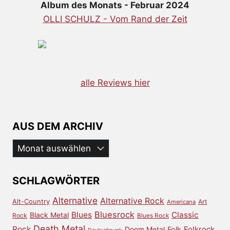
Album des Monats - Februar 2024
OLLI SCHULZ - Vom Rand der Zeit
alle Reviews hier
AUS DEM ARCHIV
Aus
dem
Archiv
SCHLAGWÖRTER
Alternative
Alternative Rock
Alt-Country
Art
Americana
Bluesrock
Blues
Classic
Black Metal
Rock
Blues Rock
Death Metal
Rock
Doom Metal
Folk
Folkrock