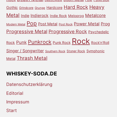
Deutschpunk
Heavy
Hard Rock
Gothic
Hardcore
Grindcore
Grunge
Metal
Metalcore
Indierock
Indie
Indie Rock
Meloprog
Pop
Power Metal
Prog
Post Metal
Modern Metal
Post Rock
Progressive Metal
Progressive Rock
Psychedelic
Rock
Punkrock
Punk
Rock
Punk Rock
Rock'n'Roll
Singer / Songwriter
Symphonic
Stoner Rock
Southern Rock
Thrash Metal
Metal
WHISKEY-SODA.DE
Datenschutzerklärung
Editorial
Impressum
Start