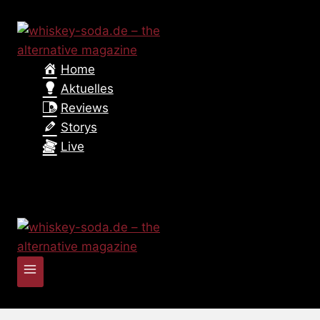
Zum
Inhalt
springen
Home
Aktuelles
Reviews
Storys
Live