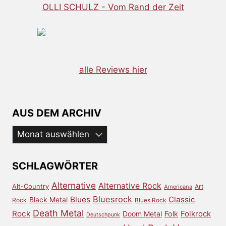
OLLI SCHULZ - Vom Rand der Zeit
alle Reviews hier
AUS DEM ARCHIV
Aus
dem
Archiv
SCHLAGWÖRTER
Alternative
Alternative Rock
Alt-Country
Art
Americana
Bluesrock
Blues
Classic
Black Metal
Rock
Blues Rock
Death Metal
Rock
Doom Metal
Folk
Folkrock
Deutschpunk