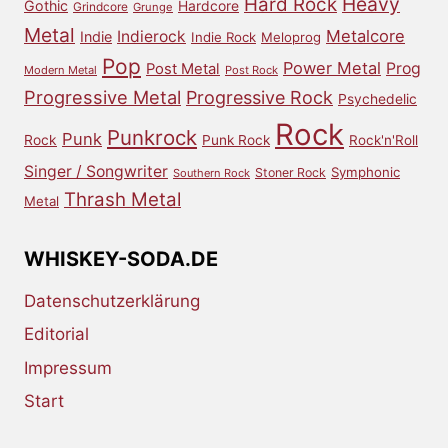
Heavy
Hard Rock
Gothic
Hardcore
Grindcore
Grunge
Metal
Metalcore
Indierock
Indie
Indie Rock
Meloprog
Pop
Power Metal
Prog
Post Metal
Modern Metal
Post Rock
Progressive Metal
Progressive Rock
Psychedelic
Rock
Punkrock
Punk
Rock
Punk Rock
Rock'n'Roll
Singer / Songwriter
Symphonic
Stoner Rock
Southern Rock
Thrash Metal
Metal
WHISKEY-SODA.DE
Datenschutzerklärung
Editorial
Impressum
Start