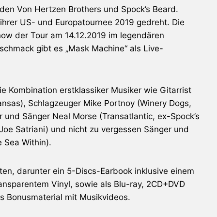
den Von Hertzen Brothers und Spock’s Beard.
 ihrer US- und Europatournee 2019 gedreht. Die
how der Tour am 14.12.2019 im legendären
schmack gibt es „Mask Machine“ als Live-
e Kombination erstklassiker Musiker wie Gitarrist
ansas), Schlagzeuger Mike Portnoy (Winery Dogs,
r und Sänger Neal Morse (Transatlantic, ex-Spock’s
-Joe Satriani) und nicht zu vergessen Sänger und
 Sea Within).
en, darunter ein 5-Discs-Earbook inklusive einem
ransparentem Vinyl, sowie als Blu-ray, 2CD+DVD
hes Bonusmaterial mit Musikvideos.