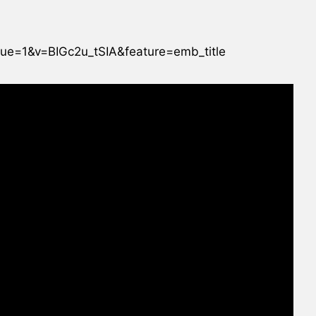
ue=1&v=BIGc2u_tSIA&feature=emb_title