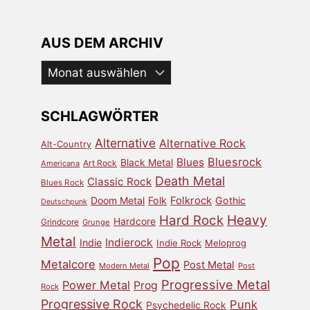
AUS DEM ARCHIV
Aus
dem
Archiv
SCHLAGWÖRTER
Alternative
Alternative Rock
Alt-Country
Bluesrock
Blues
Black Metal
Art Rock
Americana
Death Metal
Classic Rock
Blues Rock
Doom Metal
Folk
Folkrock
Gothic
Deutschpunk
Heavy
Hard Rock
Hardcore
Grindcore
Grunge
Metal
Indierock
Indie
Indie Rock
Meloprog
Pop
Metalcore
Post Metal
Modern Metal
Post
Progressive Metal
Power Metal
Prog
Rock
Progressive Rock
Punk
Psychedelic Rock