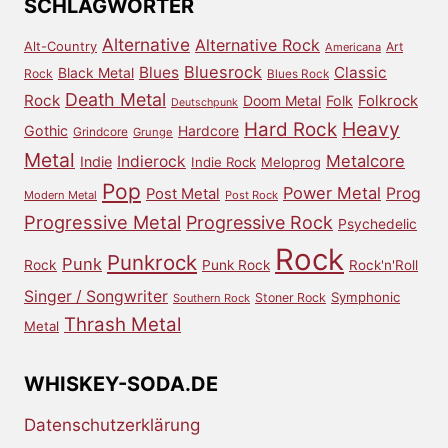
SCHLAGWÖRTER
Alternative
Alternative Rock
Alt-Country
Art
Americana
Bluesrock
Blues
Classic
Black Metal
Rock
Blues Rock
Death Metal
Rock
Doom Metal
Folk
Folkrock
Deutschpunk
Heavy
Hard Rock
Gothic
Hardcore
Grindcore
Grunge
Metal
Metalcore
Indierock
Indie
Indie Rock
Meloprog
Pop
Power Metal
Prog
Post Metal
Modern Metal
Post Rock
Progressive Metal
Progressive Rock
Psychedelic
Rock
Punkrock
Punk
Rock
Punk Rock
Rock'n'Roll
Singer / Songwriter
Symphonic
Stoner Rock
Southern Rock
Thrash Metal
Metal
WHISKEY-SODA.DE
Datenschutzerklärung