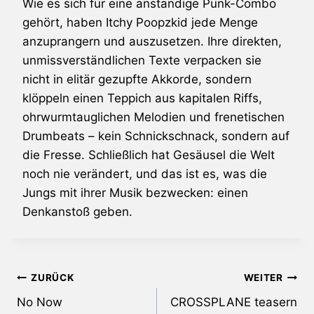
Wie es sich für eine anständige Punk-Combo
gehört, haben
Itchy Poopzkid
jede Menge
anzuprangern und auszusetzen. Ihre direkten,
unmissverständlichen Texte verpacken sie
nicht in elitär gezupfte Akkorde, sondern
klöppeln einen Teppich aus kapitalen Riffs,
ohrwurmtauglichen Melodien und frenetischen
Drumbeats – kein Schnickschnack, sondern auf
die Fresse. Schließlich hat Gesäusel die Welt
noch nie verändert, und das ist es, was die
Jungs mit ihrer Musik bezwecken: einen
Denkanstoß geben.
Beitragsnavigation
ZURÜCK
WEITER
No Now
CROSSPLANE teasern