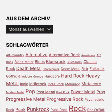
AUS DEM ARCHIV
Aus
dem
Archiv
SCHLAGWÖRTER
Alternative
Alternative Rock
Alt-Country
Art
Americana
Bluesrock
Blues
Classic
Black Metal
Rock
Blues Rock
Death Metal
Rock
Doom Metal
Folk
Folkrock
Deutschpunk
Heavy
Hard Rock
Gothic
Hardcore
Grindcore
Grunge
Metal
Metalcore
Indierock
Indie
Indie Rock
Meloprog
Pop
Power Metal
Prog
Post Metal
Modern Metal
Post Rock
Progressive Metal
Progressive Rock
Psychedelic
Rock
Punkrock
Punk
Rock
Punk Rock
Rock'n'Roll