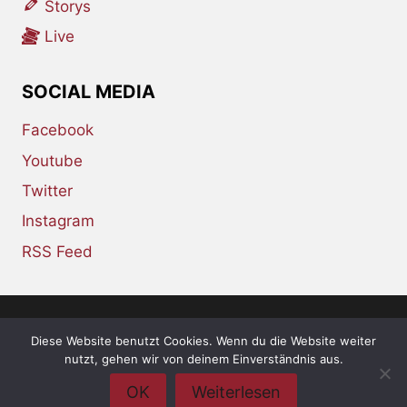
Storys
Live
SOCIAL MEDIA
Facebook
Youtube
Twitter
Instagram
RSS Feed
Diese Website benutzt Cookies. Wenn du die Website weiter
© 2026 whiskey-soda.de - the alternative
nutzt, gehen wir von deinem Einverständnis aus.
magazine •
Impressum
•
Datenschutzerklärung
OK
Weiterlesen