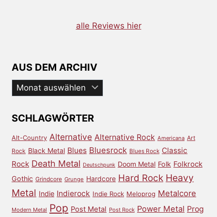
alle Reviews hier
AUS DEM ARCHIV
Aus
dem
Archiv
SCHLAGWÖRTER
Alternative
Alternative Rock
Alt-Country
Art
Americana
Bluesrock
Blues
Classic
Black Metal
Rock
Blues Rock
Death Metal
Rock
Doom Metal
Folk
Folkrock
Deutschpunk
Heavy
Hard Rock
Gothic
Hardcore
Grindcore
Grunge
Metal
Metalcore
Indierock
Indie
Indie Rock
Meloprog
Pop
Power Metal
Prog
Post Metal
Modern Metal
Post Rock