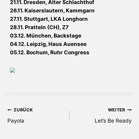
21.11. Dresden, Alter Schlachthof
26.11. Kaiserslautern, Kammgarn
27.11. Stuttgart, LKA Longhorn
28.11. Pratteln (CH), Z7
03.12. München, Backstage
04.12. Leipzig, Haus Auensee
05.12. Bochum, Ruhr Congress
Beitragsnavigation
ZURÜCK
WEITER
Payola
Let’s Be Ready