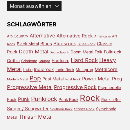
Aus
dem
Archiv
SCHLAGWÖRTER
Alternative
Alternative Rock
Alt-Country
Art
Americana
Bluesrock
Blues
Classic
Black Metal
Rock
Blues Rock
Death Metal
Rock
Doom Metal
Folk
Folkrock
Deutschpunk
Heavy
Hard Rock
Gothic
Hardcore
Grindcore
Grunge
Metal
Metalcore
Indierock
Indie
Indie Rock
Meloprog
Pop
Power Metal
Prog
Post Metal
Modern Metal
Post Rock
Progressive Metal
Progressive Rock
Psychedelic
Rock
Punkrock
Punk
Rock
Punk Rock
Rock'n'Roll
Singer / Songwriter
Symphonic
Stoner Rock
Southern Rock
Thrash Metal
Metal